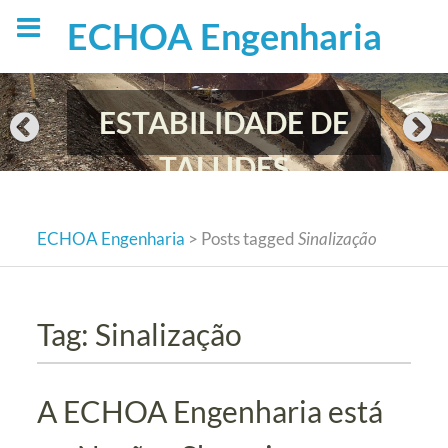
Skip
ECHOA Engenharia
to
content
ESTABILIDADE DE
TALUDES
ECHOA Engenharia
>
Posts tagged
Sinalização
Tag:
Sinalização
A ECHOA Engenharia está