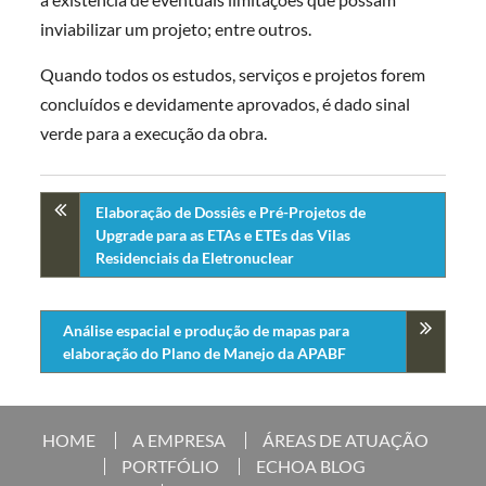
inviabilizar um projeto; entre outros.
Quando todos os estudos, serviços e projetos forem
concluídos e devidamente aprovados, é dado sinal
verde para a execução da obra.
Elaboração de Dossiês e Pré-Projetos de
Upgrade para as ETAs e ETEs das Vilas
Residenciais da Eletronuclear
Análise espacial e produção de mapas para
elaboração do Plano de Manejo da APABF
HOME
A EMPRESA
ÁREAS DE ATUAÇÃO
PORTFÓLIO
ECHOA BLOG