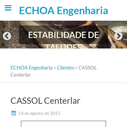
Skip
ECHOA Engenharia
to
content
ESTABILIDADE DE
TALUDES
ECHOA Engenharia
>
Clientes
>
CASSOL
Centerlar
CASSOL Centerlar
14 de agosto de 2015